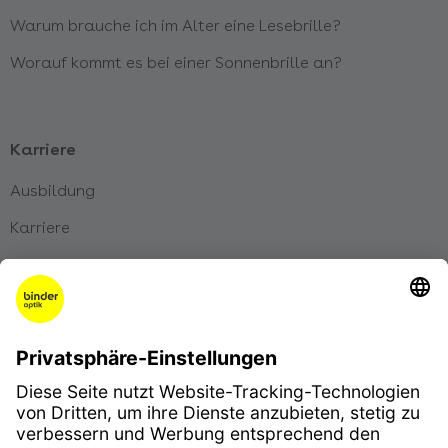
Warum brauche ich im Alter eine Lesebrille?
Worauf kommt es bei einer Sonnenbrille an?
Karriere
Ausbildung
Karriere
Initiativbewerbung
Impressum