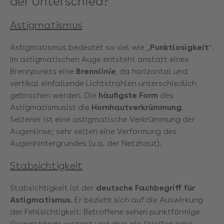
der Unterschied?
Astigmatismus
Astigmatismus bedeutet so viel wie „
Punktlosigkeit
“.
Im astigmatischen Auge entsteht anstatt eines
Brenn
punkts
eine
Brenn
linie
, da horizontal und
vertikal einfallende Lichtstrahlen unterschiedlich
gebrochen werden. Die
häufigste Form
des
Astigmatismusist die
Hornhautverkrümmung
.
Seltener ist eine astigmatische Verkrümmung der
Augenlinse; sehr selten eine Verformung des
Augenhintergrundes (u.a. der Netzhaut).
Stabsichtigkeit
Stabsichtigkeit ist der
deutsche Fachbegriff für
Astigmatismus
. Er bezieht sich auf die Auswirkung
der Fehlsichtigkeit: Betroffene sehen punktförmige
Gegenstände verzerrt und eher als Streifen oder