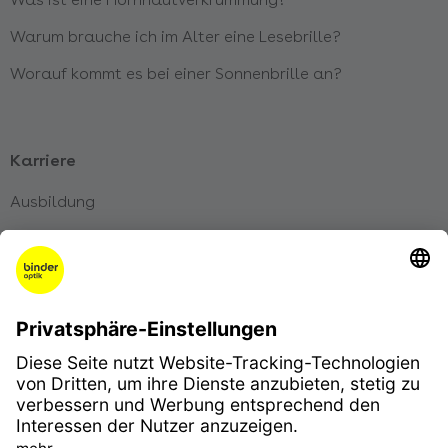
Warum brauche ich im Alter eine Lesebrille?
Worauf kommt es bei einer Sonnenbrille an?
Karriere
Ausbildung
Karriere
Initiativbewerbung
Impressum