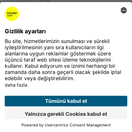
İşyeri gözlükleri €189
20 öğrenci indirimi
Ürünler
Gözlükler
Gözlük camları
Kontakt lensler
İşitme Cihazları
Gözlükçünüze sorun
Gözlükçünüze sorun – Genel Bakış
Bana hangi gözlük yakışır?