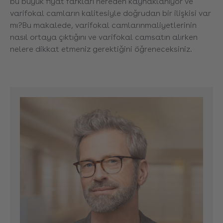
bu büyük fiyat farkları nereden kaynaklanıyor ve
varifokal camların kalitesiyle doğrudan bir ilişkisi var
mı?
Bu makalede
, varifokal camların
maliyetlerinin
nasıl ortaya çıktığını ve var
ifokal cam
satın alırken
nelere dikkat etmeniz gerektiğini öğreneceksiniz
.