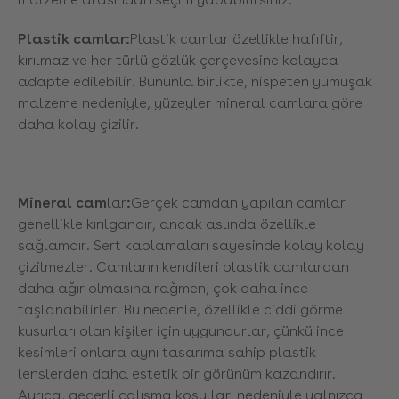
Plastik camlar:
Plastik camlar özellikle hafiftir,
kırılmaz ve her türlü gözlük çerçevesine kolayca
adapte edilebilir. Bununla birlikte, nispeten yumuşak
malzeme nedeniyle, yüzeyler mineral camlara göre
daha kolay çizilir.
Mineral cam
lar
:
Gerçek camdan yapılan camlar
genellikle kırılgandır, ancak aslında özellikle
sağlamdır. Sert kaplamaları sayesinde kolay kolay
çizilmezler. Camların kendileri plastik camlardan
daha ağır olmasına rağmen, çok daha ince
taşlanabilirler. Bu nedenle, özellikle ciddi görme
kusurları olan kişiler için uygundurlar, çünkü ince
kesimleri onlara aynı tasarıma sahip plastik
lenslerden daha estetik bir görünüm kazandırır.
Ayrıca, geçerli çalışma koşulları nedeniyle yalnızca