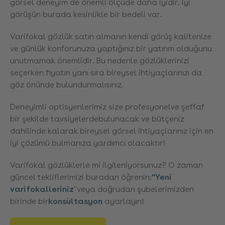
görsel deneyim de önemli ölçüde daha iyidir. İyi
görüşün burada kesinlikle bir bedeli var.
Varifokal gözlük satın almanın kendi görüş kalitenize
ve günlük konforunuza yaptığınız bir yatırım olduğunu
unutmamak önemlidir. Bu nedenle gözlüklerinizi
seçerken fiyatın yanı sıra bireysel ihtiyaçlarınızı da
göz önünde bulundurmalısınız.
Deneyimli optisyenlerimiz size
profesyonel
ve şeffaf
bir şekilde
tavsiyelerde
bulunacak ve bütçeniz
dahilinde kalarak bireysel görsel ihtiyaçlarınız için en
iyi çözümü bulmanıza yardımcı olacaktır!
Varifokal gözlüklerle mi ilgileniyorsunuz? O zaman
güncel tekliflerimizi buradan öğrenin:
"Yeni
varifokalleriniz
"
veya doğrudan şubelerimizden
birinde bir
konsültasyon
ayarlayın!