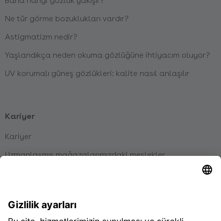
Bana hangi gözlük yakışır?
Ne tür görme bozuklukları vardır?
Astigmatizm nedir?
Yaşlandıkça neden okuma gözlüğüne ihtiyacım oluyor?
UV korumalı güneş gözlükleri: kalite nasıl anlaşılır
Kariyer
Kariyer
Uzmanlaşmış mağazalarımızdaki meslekler
Merkez ofisimizdeki işler
Çıraklık eğitimlerimiz
Talep edilmemiş başvuru